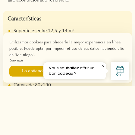
aire acondicionado reversible.
Características
Superficie: entre 12,5 y 14 m²
Para 1 a 2 personas
Utilizamos cookies para ofrecerle la mejor experiencia en línea
Check-in: a partir de las 15 h.
posible. Puede optar por impedir el uso de sus datos haciendo clic
Salida: antes de las 11h.
en 'Me niego'.
Conexión wifi de fibra
Leer más
Me niego
Lo entiendo
Equipo
Camas de 80x190
Baño privado
ducha italiana
Secador de pelo
Producto de bienvenida
Bandeja de cortesía
Televisión
Aire acondicionado