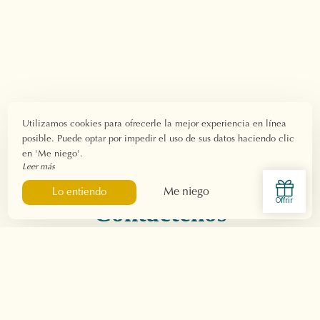
Utilizamos cookies para ofrecerle la mejor experiencia en línea
posible. Puede optar por impedir el uso de sus datos haciendo clic
en 'Me niego'.
Leer más
Me niego
Lo entiendo
Contáctenos
Para saber más sobre nuestros
servicios 3 estrellas
, sobre
la
disponibilidad de nuestras habitaciones
o sobre las
actividades a realizar
en los alrededores área, Te
invitamos a
contactar
con nosotros mediante
mail
, por