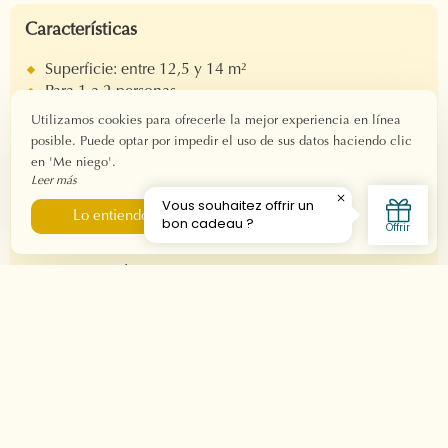
Características
Superficie: entre 12,5 y 14 m²
Para 1 a 2 personas
Check-in: a partir de las 15 h.
Utilizamos cookies para ofrecerle la mejor experiencia en línea
Salida: antes de las 11h.
posible. Puede optar por impedir el uso de sus datos haciendo clic
Conexión wifi de fibra
en 'Me niego'.
Leer más
Equipo
Me niego
Lo entiendo
Cama doble 160x190
Baño privado
Ducha
Secador de pelo
Producto de bienvenida
Bandeja de cortesía
Televisión
Aire acondicionado