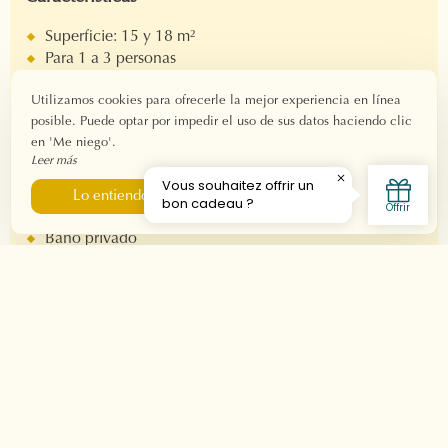
Superficie: 15 y 18 m²
Para 1 a 3 personas
Check-in: a partir de las 15 h.
Utilizamos cookies para ofrecerle la mejor experiencia en línea
Salida: antes de las 11h.
posible. Puede optar por impedir el uso de sus datos haciendo clic
Conexión wifi de fibra
en 'Me niego'.
Leer más
Equipo
Me niego
Lo entiendo
Cama de matrimonio 160x190 - Cama 80x190
Baño privado
Ducha
Secador de pelo
Producto de bienvenida
Cafetera Nespresso
Televisión
Aire acondicionado