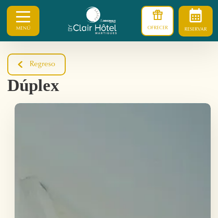
OFRECER
MENÚ
RESERVAR
Regreso
Dúplex