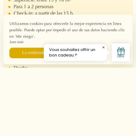
Superficie: entre 15 y 18 m²
Para 1 a 2 personas
Check-in: a partir de las 15 h.
Salida: antes de las 11h.
Utilizamos cookies para ofrecerle la mejor experiencia en línea
Conexión wifi de fibra
posible. Puede optar por impedir el uso de sus datos haciendo clic
en 'Me niego'.
Leer más
Equipo
Me niego
Lo entiendo
Cama doble 160x190
Baño privado
Ducha
Secador de pelo
Producto de bienvenida
Cafetera Nespresso
Televisión
Aire acondicionado