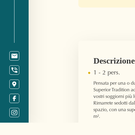
Descrizione
1 - 2 pers.
Pensata per una o d
Superior Tradition ac
vostri soggiorni più 
Rimarrete sedotti da
spazio, con una supe
m².
La vostra camera è 
160x190 cm, un bag