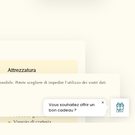
Attrezzatura
Letto matrimoniale
ssibile. Potete scegliere di impedire l'utilizzo dei vostri dati
160x190
Bagno privato
0
Doccia
asciugacapelli
Prodotto gradito
Vassoio di cortesia
Televisione