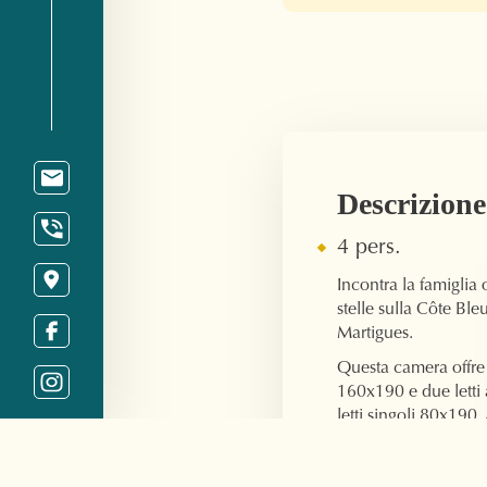
Descrizione
4 pers.
Incontra la famiglia 
stelle sulla Côte Ble
Martigues.
Questa camera offre
160x190 e due letti 
letti singoli 80x190
con doccia, asciugac
benvenuto biologici