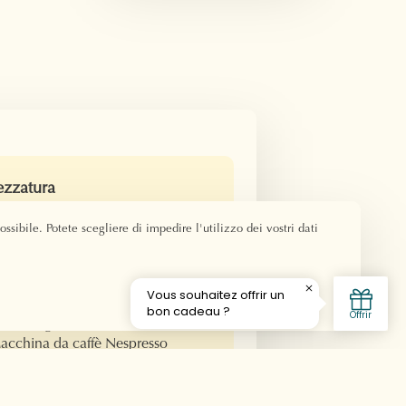
ezzatura
etto matrimoniale 160x190 -
ssibile. Potete scegliere di impedire l'utilizzo dei vostri dati
etti 80x190
agno privato
occia
sciugacapelli
rodotto gradito
acchina da caffè Nespresso
elevisione
ondizionatore