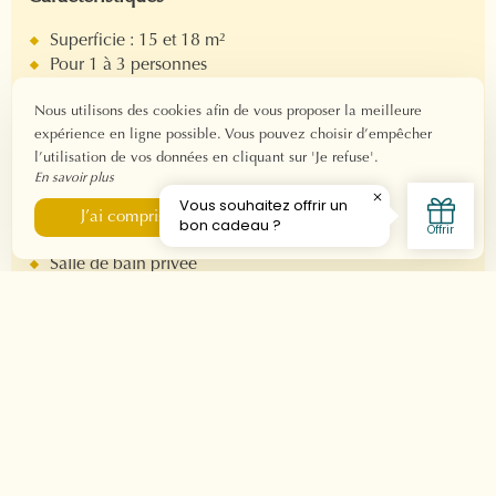
Superficie : 15 et 18 m²
Pour 1 à 3 personnes
Check-in : a partir de 15h
Nous utilisons des cookies afin de vous proposer la meilleure
Check-out : avant 11h
expérience en ligne possible. Vous pouvez choisir d’empêcher
Connexion Wi-Fi par fibre
l’utilisation de vos données en cliquant sur 'Je refuse'.
En savoir plus
Équipements
Je refuse
J’ai compris
Lit double 160x190 - Lit 80x190
Salle de bain privée
Douche
Sèche-cheveux
Produits d’accueil
Machine Nespresso
Télévision
Climatisation