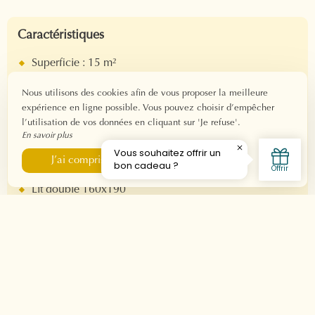
Caractéristiques
Superficie : 15 m²
Pour 1 à 2 personnes
Nous utilisons des cookies afin de vous proposer la meilleure
Check-in : a partir de 15h
expérience en ligne possible. Vous pouvez choisir d’empêcher
Check-out : avant 11h
l’utilisation de vos données en cliquant sur 'Je refuse'.
Connexion Wi-Fi par fibre
En savoir plus
Je refuse
J’ai compris
Équipements
Lit double 160x190
Salle de bain privée
Baignoire
Sèche-cheveux - Produits d’accueil
Machine Nespresso
Télévision
Climatisation
Balcon